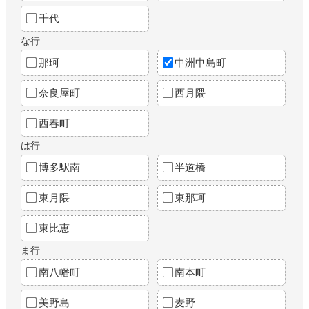
千代
な行
那珂
中洲中島町
奈良屋町
西月隈
西春町
は行
博多駅南
半道橋
東月隈
東那珂
東比恵
ま行
南八幡町
南本町
美野島
麦野