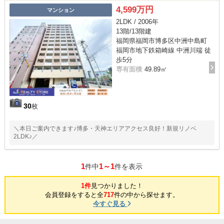
4,599万円
マンション
2LDK / 2006年
13階/13階建
福岡県福岡市博多区中洲中島町
福岡市地下鉄箱崎線 中洲川端 徒
歩5分
専有面積
49.89㎡
30
枚
＼本日ご案内できます♪博多・天神エリアアクセス良好！新規リノベ
2LDK♪／
1
1～1
件中
件を表示
1件
見つかりました！
会員登録をすると全
717
件の中から探せます。
今すぐ見る