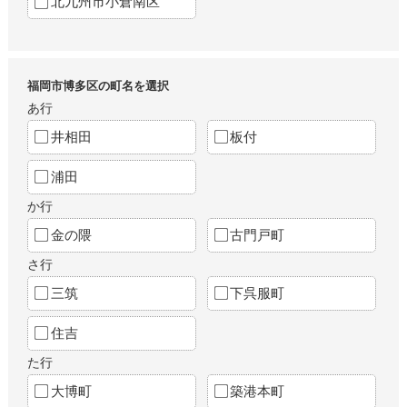
北九州市小倉南区
福岡市博多区の町名を選択
あ行
井相田
板付
浦田
か行
金の隈
古門戸町
さ行
三筑
下呉服町
住吉
た行
大博町
築港本町