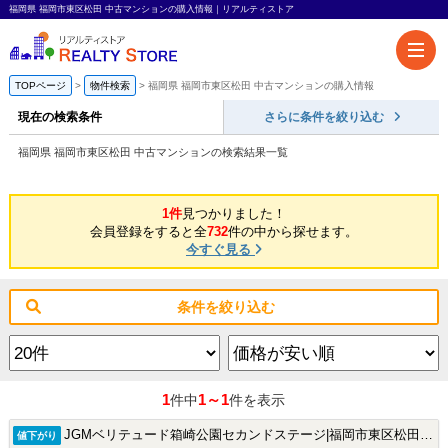
福岡県 福岡市東区松田 中古マンションの購入情報｜リアルティストア
TOPページ
物件検索
福岡県 福岡市東区松田 中古マンションの購入情報
現在の検索条件
さらに条件を絞り込む
福岡県 福岡市東区松田 中古マンションの検索結果一覧
1件
見つかりました！
会員登録をすると全
732
件の中から探せます。
今すぐ見る
条件を絞り込む
1
1～1
件中
件を表示
JGMベリテュード箱崎公園セカンドステージ|福岡市東区松田3丁目の中古マンション
値下がり