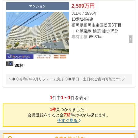
2,599万円
マンション
3LDK / 1996年
10階/14階建
福岡県福岡市東区松田3丁目
ＪＲ篠栗線 柚須 徒歩15分
専有面積
65.39㎡
30
枚
＼◆◇令和7年9月リフォーム完了◇◆平日・土日祝ご案内可能です♪／
1
1～1
件中
件を表示
1件
見つかりました！
会員登録をすると全
732
件の中から探せます。
今すぐ見る