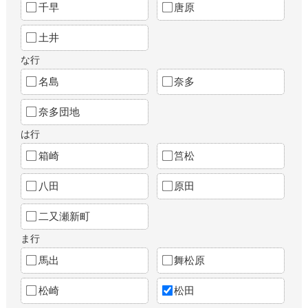
千早
唐原
土井
な行
名島
奈多
奈多団地
は行
箱崎
筥松
八田
原田
二又瀬新町
ま行
馬出
舞松原
松崎
松田