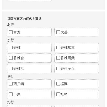
福岡市東区の町名を選択
あ行
青葉
大岳
か行
香椎
香椎駅東
香椎台
香椎照葉
香椎浜
香住ヶ丘
さ行
西戸崎
塩浜
下原
社領
た行