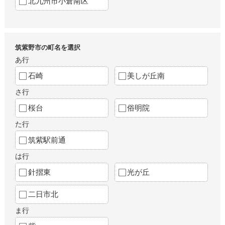
北九州市小倉南区
筑紫野市の町名を選択
あ行
石崎
美しが丘南
さ行
桜台
俗明院
た行
筑紫駅前通
は行
針摺東
光が丘
二日市北
ま行