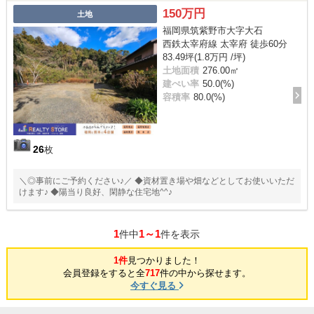
150万円
土地
福岡県筑紫野市大字大石
西鉄太宰府線 太宰府 徒歩60分
83.49坪(1.8万円 /坪)
土地面積
276.00㎡
建ぺい率
50.0(%)
容積率
80.0(%)
26
枚
＼◎事前にご予約ください♪／ ◆資材置き場や畑などとしてお使いいただ
けます♪ ◆陽当り良好、閑静な住宅地^^♪
1
1～1
件中
件を表示
1件
見つかりました！
会員登録をすると全
717
件の中から探せます。
今すぐ見る