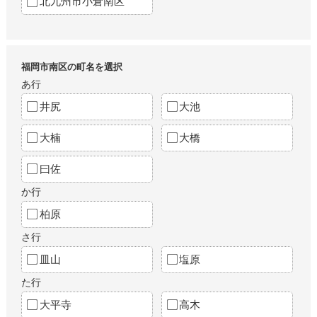
北九州市小倉南区
福岡市南区の町名を選択
あ行
井尻
大池
大楠
大橋
曰佐
か行
柏原
さ行
皿山
塩原
た行
大平寺
高木