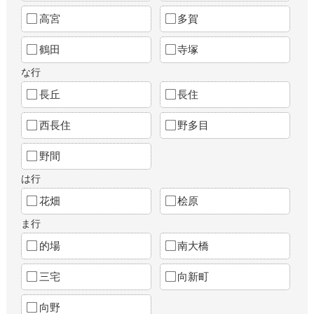
高宮
多賀
鶴田
寺塚
な行
長丘
長住
西長住
野多目
野間
は行
花畑
桧原
ま行
的場
南大橋
三宅
向新町
向野