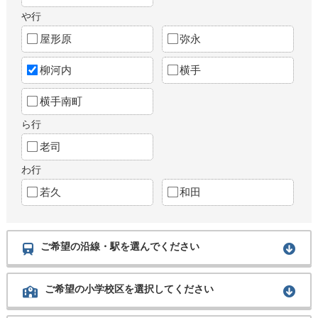
や行
屋形原
弥永
柳河内
横手
横手南町
ら行
老司
わ行
若久
和田
ご希望の沿線・駅を選んでください
ご希望の小学校区を選択してください