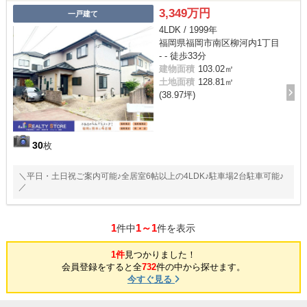
3,349万円
一戸建て
4LDK / 1999年
福岡県福岡市南区柳河内1丁目
- - 徒歩33分
建物面積
103.02㎡
土地面積
128.81㎡
(38.97坪)
30
枚
＼平日・土日祝ご案内可能♪全居室6帖以上の4LDK♪駐車場2台駐車可能♪
／
1
1～1
件中
件を表示
1件
見つかりました！
会員登録をすると全
732
件の中から探せます。
今すぐ見る