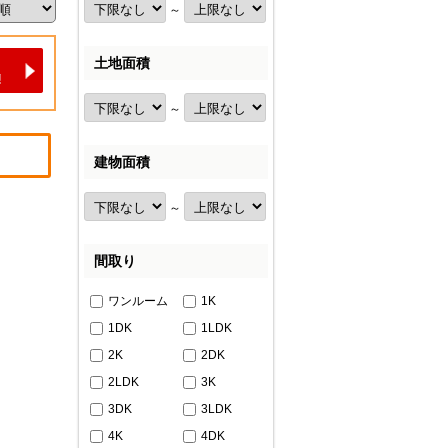
～
土地面積
～
建物面積
～
間取り
ワンルーム
1K
1DK
1LDK
2K
2DK
2LDK
3K
3DK
3LDK
4K
4DK