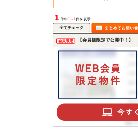
1
件中
1～1
件を表示
【会員様限定で公開中！】
会員限定