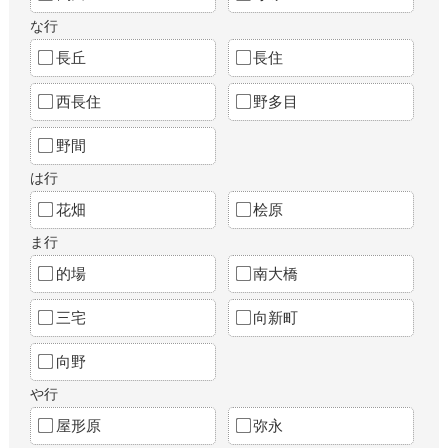
な行
長丘
長住
西長住
野多目
野間
は行
花畑
桧原
ま行
的場
南大橋
三宅
向新町
向野
や行
屋形原
弥永