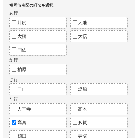
福岡市南区の町名を選択
あ行
井尻
大池
大楠
大橋
曰佐
か行
柏原
さ行
皿山
塩原
た行
大平寺
高木
高宮
多賀
鶴田
寺塚