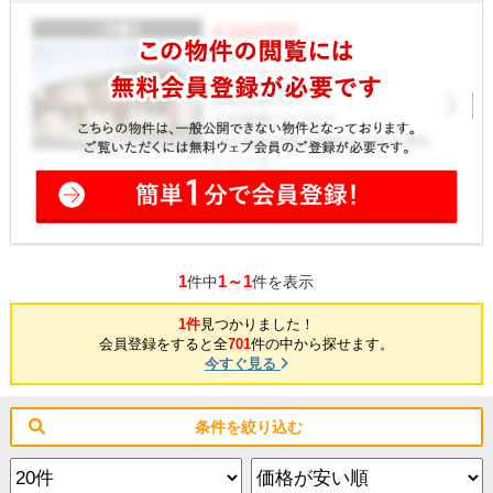
1
1～1
件中
件を表示
1件
見つかりました！
会員登録をすると全
701
件の中から探せます。
今すぐ見る
条件を絞り込む