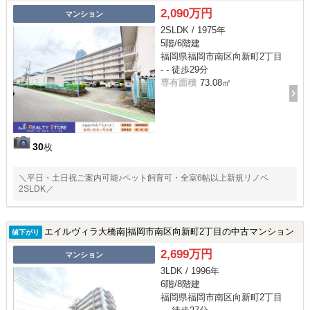
2,090万円
マンション
2SLDK / 1975年
5階/6階建
福岡県福岡市南区向新町2丁目
- - 徒歩29分
専有面積
73.08㎡
30
枚
＼平日・土日祝ご案内可能♪ペット飼育可・全室6帖以上新規リノベ
2SLDK／
エイルヴィラ大橋南|福岡市南区向新町2丁目の中古マンション
値下がり
2,699万円
マンション
3LDK / 1996年
6階/8階建
福岡県福岡市南区向新町2丁目