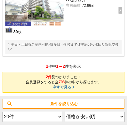
- - 徒歩27分
専有面積
72.86㎡
30
枚
＼平日・土日祝ご案内可能♪野多目小学校まで徒歩約6分♪水回り新規交換
♪／
2
1～2
件中
件を表示
2件
見つかりました！
会員登録をすると全
703
件の中から探せます。
今すぐ見る
条件を絞り込む