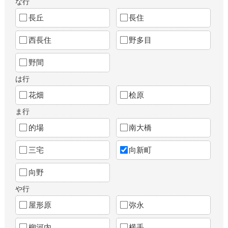
な行
長丘
長住
西長住
野多目
野間
は行
花畑
桧原
ま行
的場
南大橋
三宅
向新町
向野
や行
屋形原
弥永
柳河内
横手