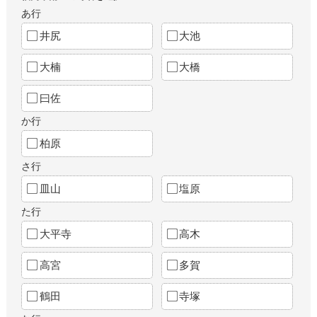
あ行
井尻
大池
大楠
大橋
曰佐
か行
柏原
さ行
皿山
塩原
た行
大平寺
高木
高宮
多賀
鶴田
寺塚