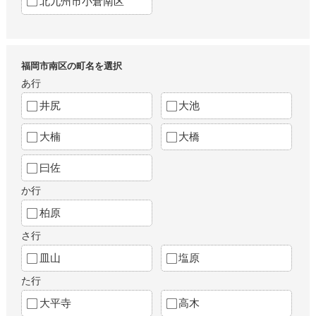
北九州市小倉南区
福岡市南区の町名を選択
あ行
井尻
大池
大楠
大橋
曰佐
か行
柏原
さ行
皿山
塩原
た行
大平寺
高木