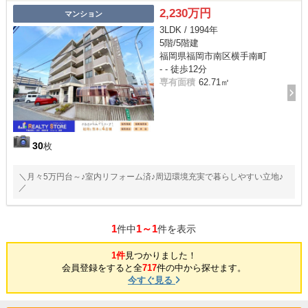
2,230万円
マンション
3LDK / 1994年
5階/5階建
福岡県福岡市南区横手南町
- - 徒歩12分
専有面積
62.71㎡
30
枚
＼月々5万円台～♪室内リフォーム済♪周辺環境充実で暮らしやすい立地♪
／
1
1～1
件中
件を表示
1件
見つかりました！
会員登録をすると全
717
件の中から探せます。
今すぐ見る