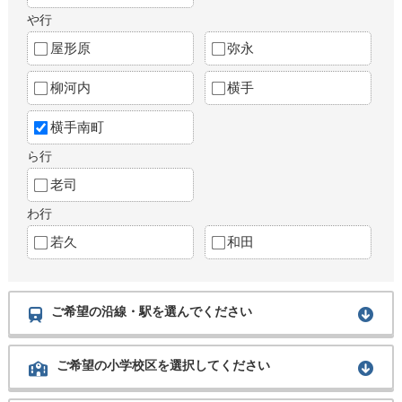
や行
屋形原
弥永
柳河内
横手
横手南町
ら行
老司
わ行
若久
和田
ご希望の沿線・駅を選んでください
ご希望の小学校区を選択してください