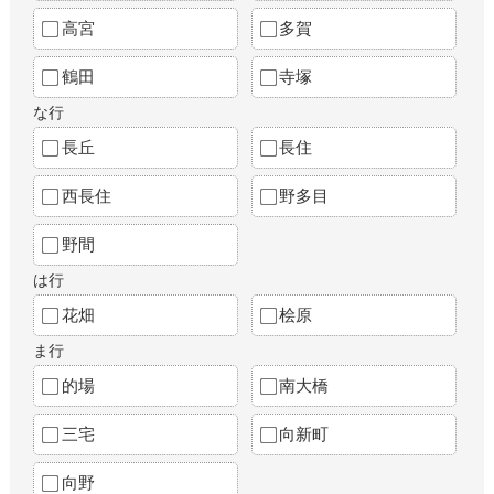
高宮
多賀
鶴田
寺塚
な行
長丘
長住
西長住
野多目
野間
は行
花畑
桧原
ま行
的場
南大橋
三宅
向新町
向野