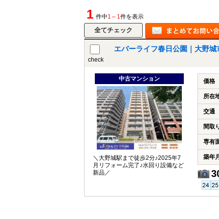
1
件中
1～1
件を表示
エバーライフ春日公園｜大野城
check
中古マンション
価格
所在
交通
間取
専有
築年
＼大野城駅まで徒歩2分♪2025年7
月リフォーム完了♪水回り設備など
3
新品／