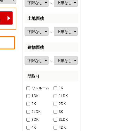
～
土地面積
～
建物面積
～
間取り
ワンルーム
1K
1DK
1LDK
2K
2DK
2LDK
3K
3DK
3LDK
4K
4DK