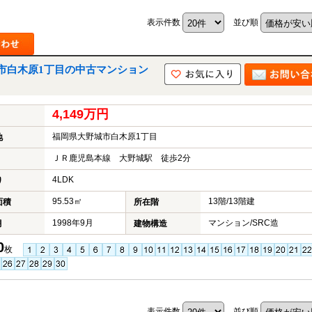
表示件数
並び順
市白木原1丁目の中古マンション
4,149万円
福岡県大野城市白木原1丁目
地
ＪＲ鹿児島本線 大野城駅 徒歩2分
4LDK
り
95.53㎡
13階/13階建
面積
所在階
1998年9月
マンション/SRC造
月
建物構造
0
枚
表示件数
並び順