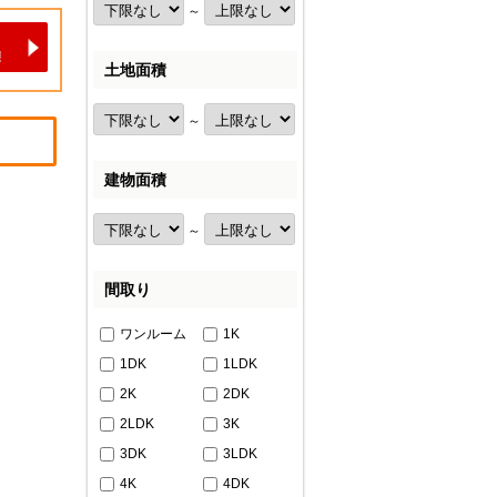
～
土地面積
～
建物面積
～
間取り
ワンルーム
1K
1DK
1LDK
2K
2DK
2LDK
3K
3DK
3LDK
4K
4DK