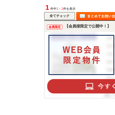
1
件中
1～1
件を表示
【会員様限定で公開中！】
会員限定