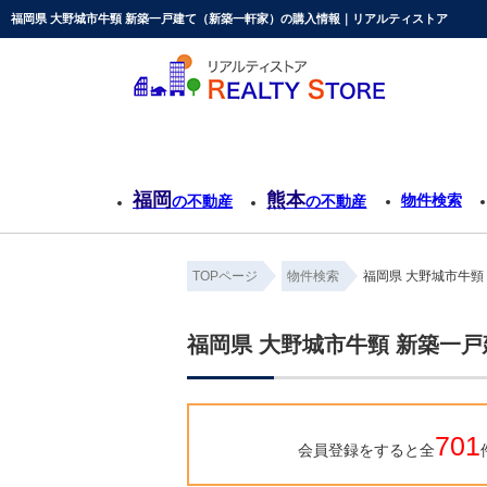
福岡県 大野城市牛頸 新築一戸建て（新築一軒家）の購入情報｜リアルティストア
福岡
熊本
物件検索
の不動産
の不動産
TOPページ
物件検索
福岡県 大野城市牛頸
福岡県 大野城市牛頸 新築一
701
会員登録をすると全