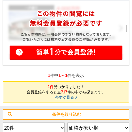
1
1～1
件中
件を表示
1件
見つかりました！
会員登録をすると全
717
件の中から探せます。
今すぐ見る
条件を絞り込む