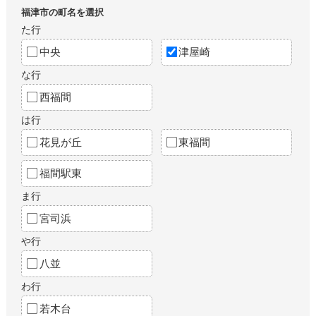
福津市の町名を選択
た行
中央
津屋崎
な行
西福間
は行
花見が丘
東福間
福間駅東
ま行
宮司浜
や行
八並
わ行
若木台