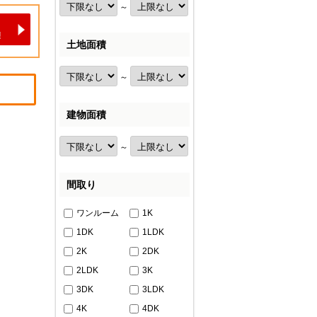
～
土地面積
～
建物面積
～
間取り
ワンルーム
1K
1DK
1LDK
2K
2DK
2LDK
3K
3DK
3LDK
4K
4DK