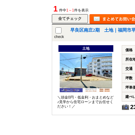
1
件中
1～1
件を表示
早良区南庄2期 土地｜福岡市
check
土地
価格
所在
交通
坪数
坪単
建ぺ
＼頭金0円・低金利・おまとめなど
♪見学から住宅ローンまでお任せく
2
ださい！／