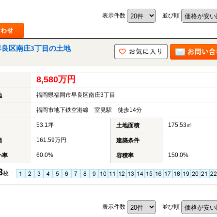
表示件数
並び順
早良区南庄3丁目の土地
8,580万円
福岡県福岡市早良区南庄3丁目
地
福岡市地下鉄空港線 室見駅 徒歩14分
53.1坪
175.53㎡
土地面積
161.59万円
価
建築条件
60.0%
150.0%
い率
容積率
3
枚
表示件数
並び順