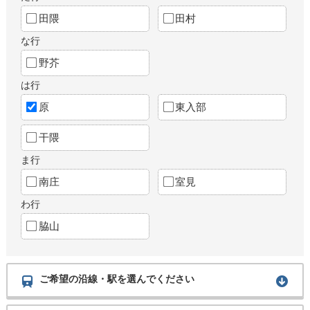
田隈
田村
な行
野芥
は行
原
東入部
干隈
ま行
南庄
室見
わ行
脇山
ご希望の沿線・駅を選んでください