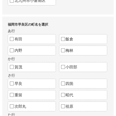
北九州市小倉南区
福岡市早良区の町名を選択
あ行
有田
飯倉
内野
梅林
か行
賀茂
小田部
さ行
早良
四箇
重留
昭代
次郎丸
祖原
た行