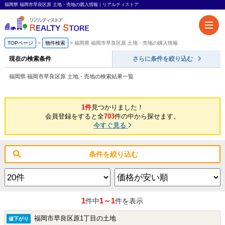
福岡県 福岡市早良区原 土地・売地の購入情報｜リアルティストア
TOPページ
物件検索
福岡県 福岡市早良区原 土地・売地の購入情報
現在の検索条件
さらに条件を絞り込む
福岡県 福岡市早良区原 土地・売地の検索結果一覧
1件
見つかりました！
会員登録をすると全
703
件の中から探せます。
今すぐ見る
条件を絞り込む
1
1～1
件中
件を表示
福岡市早良区原1丁目の土地
値下がり