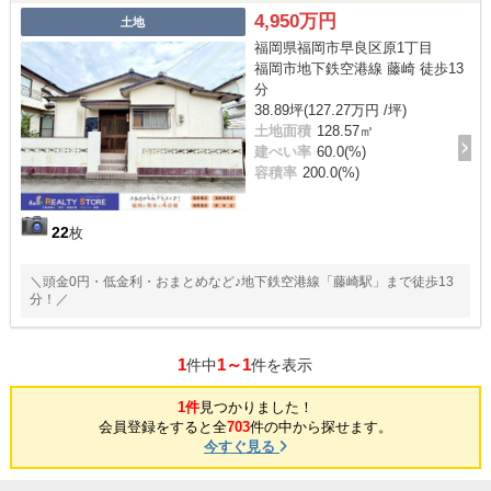
4,950万円
土地
福岡県福岡市早良区原1丁目
福岡市地下鉄空港線 藤崎 徒歩13
分
38.89坪(127.27万円 /坪)
土地面積
128.57㎡
建ぺい率
60.0(%)
容積率
200.0(%)
22
枚
＼頭金0円・低金利・おまとめなど♪地下鉄空港線「藤崎駅」まで徒歩13
分！／
1
1～1
件中
件を表示
1件
見つかりました！
会員登録をすると全
703
件の中から探せます。
今すぐ見る