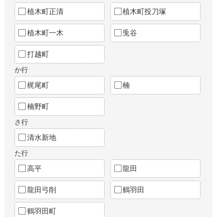
植木町正清
植木町投刀塚
植木町一木
兎谷
打越町
か行
梶尾町
楠
楠野町
さ行
清水新地
た行
高平
龍田
龍田弓削
鶴羽田
鶴羽田町