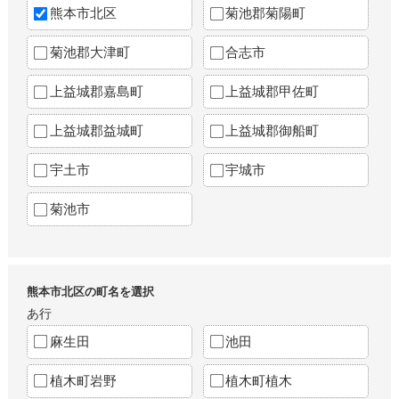
熊本市北区
菊池郡菊陽町
菊池郡大津町
合志市
上益城郡嘉島町
上益城郡甲佐町
上益城郡益城町
上益城郡御船町
宇土市
宇城市
菊池市
熊本市北区の町名を選択
あ行
麻生田
池田
植木町岩野
植木町植木