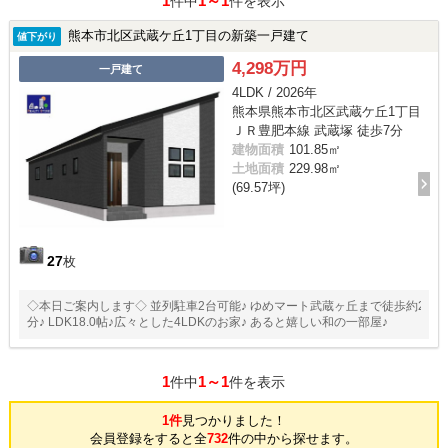
1
1～1
件中
件を表示
熊本市北区武蔵ケ丘1丁目の新築一戸建て
値下がり
4,298万円
一戸建て
4LDK / 2026年
熊本県熊本市北区武蔵ケ丘1丁目
ＪＲ豊肥本線 武蔵塚 徒歩7分
建物面積
101.85㎡
土地面積
229.98㎡
(69.57坪)
27
枚
◇本日ご案内します◇ 並列駐車2台可能♪ ゆめマート武蔵ヶ丘まで徒歩約2
分♪ LDK18.0帖♪広々とした4LDKのお家♪ あると嬉しい和の一部屋♪
1
1～1
件中
件を表示
1件
見つかりました！
会員登録をすると全
732
件の中から探せます。