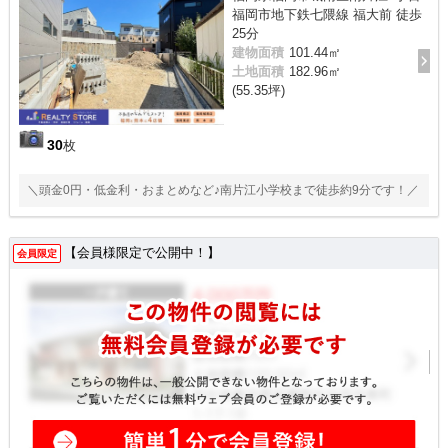
福岡市地下鉄七隈線 福大前 徒歩
25分
建物面積
101.44㎡
土地面積
182.96㎡
(55.35坪)
30
枚
＼頭金0円・低金利・おまとめなど♪南片江小学校まで徒歩約9分です！／
【会員様限定で公開中！】
会員限定