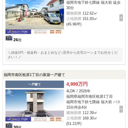
福岡市地下鉄七隈線 福大前 徒歩
30分
建物面積
112.62㎡
土地面積
151.93㎡
(45.96坪)
26
枚
＼頭金0円・低金利・おまとめなど♪見学から住宅ローンまでお任せくだ
さい！／
福岡市南区桧原1丁目の新築一戸建て
4,999万円
一戸建て
4LDK / 2026年
福岡県福岡市南区桧原1丁目
福岡市地下鉄七隈線 福大前 バス
15分停歩4分
建物面積
112.39㎡
土地面積
169.30㎡
(51.21坪)
30
枚