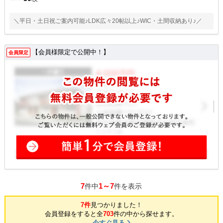
＼平日・土日祝ご案内可能♪LDK広々20帖以上♪WIC・土間収納あり♪／
【会員様限定で公開中！】
会員限定
7
1～7
件中
件を表示
7件
見つかりました！
会員登録をすると全
703
件の中から探せます。
今すぐ見る