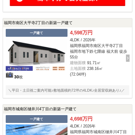
福岡市南区大平寺2丁目の新築一戸建て
4,598万円
一戸建て
4LDK / 2026年
福岡県福岡市南区大平寺2丁目
福岡市地下鉄七隈線 福大前 徒歩
55分
建物面積
91.71㎡
土地面積
238.16㎡
(72.04坪)
30
枚
＼平日・土日祝ご案内可能♪敷地面積約72坪の4LDK♪全居室収納あり♪／
福岡市城南区樋井川4丁目の新築一戸建て
4,698万円
一戸建て
4LDK / 2026年
福岡県福岡市城南区樋井川4丁目