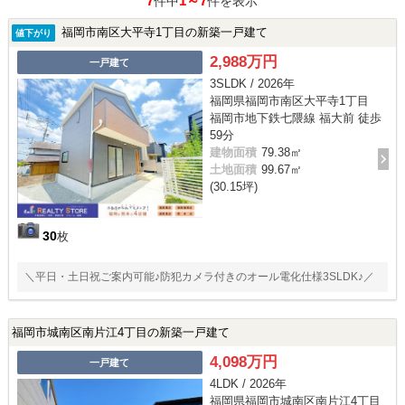
7
1～7
件中
件を表示
福岡市南区大平寺1丁目の新築一戸建て
値下がり
2,988万円
一戸建て
3SLDK / 2026年
福岡県福岡市南区大平寺1丁目
福岡市地下鉄七隈線 福大前 徒歩
59分
建物面積
79.38㎡
土地面積
99.67㎡
(30.15坪)
30
枚
＼平日・土日祝ご案内可能♪防犯カメラ付きのオール電化仕様3SLDK♪／
福岡市城南区南片江4丁目の新築一戸建て
4,098万円
一戸建て
4LDK / 2026年
福岡県福岡市城南区南片江4丁目