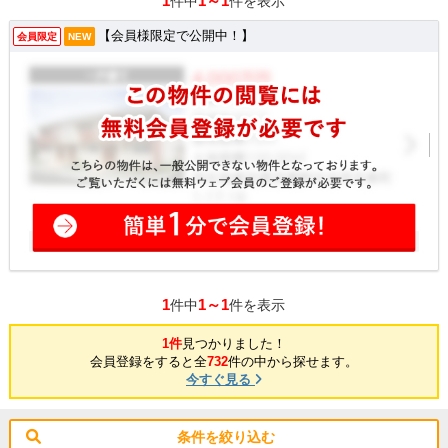
1
1～1
件中
件を表示
【会員様限定で公開中！】
会員限定
NEW
1
1～1
件中
件を表示
1件
見つかりました！
会員登録をすると全
732
件の中から探せます。
今すぐ見る
条件を絞り込む